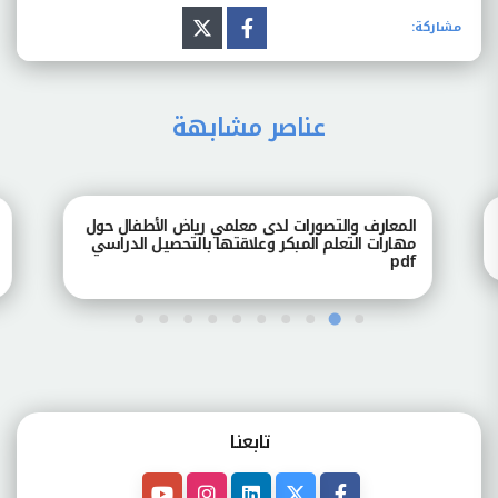
مشاركة:
عناصر مشابهة
المعارف والتصورات لدى معلمي رياض الأطفال حول
تصور
مهارات التعلم المبكر وعلاقتها بالتحصيل الدراسي
رياض
pdf
pdf
تابعنـا