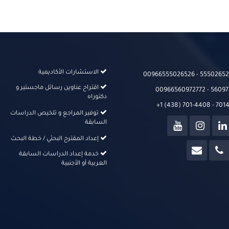
الاستشارات الأكاديمية
00966555026526‬‬ - 555026526
اقتراح عناوين رسائل ماجستير و
00966560972772 - 56097
دكتوراه
+1 (438) 701-4408 - 70
توفير المراجع و تلخيص الدراسات
السابقة
إعداد المقترح البحثي / خطة البحث
خدمة إعداد الدراسات السابقة
العربية أو الأجنبية