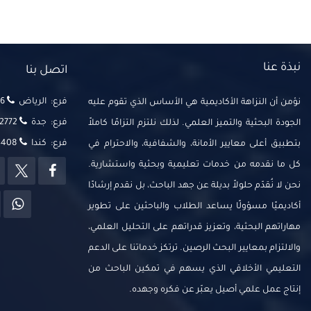
نبذة عنا
اتصل بنا
فرع: الرياض
‬‬
نؤمن أن النزاهة الأكاديمية هي الأساس الذي تقوم عليه
فرع: جدة
2772
الجودة البحثية والتميز العلمي. لذلك نلتزم التزامًا كاملاً
فرع: كندا
14408
بتطبيق أعلى معايير الأمانة، والشفافية، والاحترام في
كل ما نقدمه من خدمات تعليمية وبحثية واستشارية.
نحن لا نُقدّم حلولاً بديلة عن جهد الباحث، بل نقدم إرشادًا
أكاديميًا مسؤولًا يساعد الطلاب والباحثين على تطوير
مهاراتهم البحثية، وتعزيز قدراتهم على التحليل العلمي،
والالتزام بمعايير البحث الرصين. ترتكز خدماتنا على الدعم
التعليمي الأخلاقي الذي يسهم في تمكين الباحث من
إنتاج عمل علمي أصيل يعبّر عن فكره وجهده.