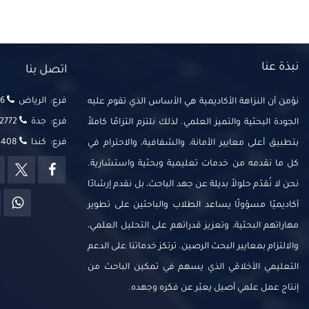
نبذة عنا
اتصل بنا
فرع: الرياض
‬‬
نؤمن أن النزاهة الأكاديمية هي الأساس الذي تقوم عليه
فرع: جدة
2772
الجودة البحثية والتميز العلمي. لذلك نلتزم التزامًا كاملاً
فرع: كندا
14408
بتطبيق أعلى معايير الأمانة، والشفافية، والاحترام في
كل ما نقدمه من خدمات تعليمية وبحثية واستشارية.
نحن لا نُقدّم حلولاً بديلة عن جهد الباحث، بل نقدم إرشادًا
أكاديميًا مسؤولًا يساعد الطلاب والباحثين على تطوير
مهاراتهم البحثية، وتعزيز قدراتهم على التحليل العلمي،
والالتزام بمعايير البحث الرصين. ترتكز خدماتنا على الدعم
التعليمي الأخلاقي الذي يسهم في تمكين الباحث من
إنتاج عمل علمي أصيل يعبّر عن فكره وجهده.