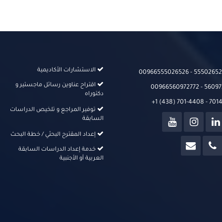
الاستشارات الأكاديمية
00966555026526‬‬ - 555026526
اقتراح عناوين رسائل ماجستير و
00966560972772 - 56097
دكتوراه
+1 (438) 701-4408 - 70
توفير المراجع و تلخيص الدراسات
السابقة
إعداد المقترح البحثي / خطة البحث
خدمة إعداد الدراسات السابقة
العربية أو الأجنبية